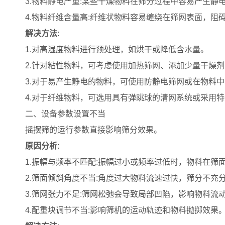
3.物料静电严重:某些干燥物料在筛分过程中容易产生静
4.物料纤维含量高:纤维状物料容易缠绕在筛网表面，阻
解决方法:
1.对高湿度物料进行预处理，如烘干或降低含水量。
2.针对粘性物料，可考虑使用加热筛网、添加少量干燥
3.对于易产生静电的物料，可使用防静电筛网或在物料
4.对于纤维物料，可选用具有弹跳球的清网系统或采用
二、设备参数设置不当
摇摆筛的运行参数直接影响筛分效果。
原因分析:
1.振幅与频率不匹配:振幅过小或频率过低时，物料在筛
2.筛面倾斜角度不当:角度过大物料流速过快，筛分不充
3.筛网张力不足:筛网松弛会导致局部凹陷，影响物料流
4.配重块调节不当:影响筛机的运动轨迹和物料抛掷效果