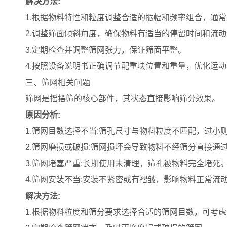
解决方法:
1.根据物料特性和粒度调整合适的振幅和频率组合，通
2.调整筛面倾斜角度，确保物料有适当的停留时间和流
3.定期检查并调整筛网张力，保证筛面平整。
4.按照设备说明书正确调节配重块位置和重量，优化运
三、筛网相关问题
筛网是摇摆筛的核心部件，其状态直接影响筛分效果。
原因分
析:
1.筛网目数选择不当:筛孔尺寸与物料粒度不匹配，过小
2.筛网磨损或破损:筛网损坏会导致物料不经筛分直接通
3.筛网堵塞严重:长期使用未清理，筛孔被物料完全堵死
4.筛网安装不当:安装不紧密或有褶皱，影响物料正常流
解决方法:
1.根据物料粒度和筛分要求选择合适的筛网目数，可考