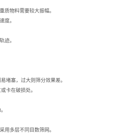
常重质物料需要较大振幅。
动速度。
动轨迹。
则易堵塞，过大则筛分效果差。
过或卡在破损处。
。
动。
虑采用多层不同目数筛网。