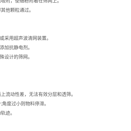
电吸附，使细粉附着在筛网上。
碍其他颗粒通过。
剂或采用超声波清网装置。
中添加抗静电剂。
特殊设计的筛网。
面上流动性差，无法有效分层和透筛。
分;角度过小则物料停滞。
动轨迹。
。